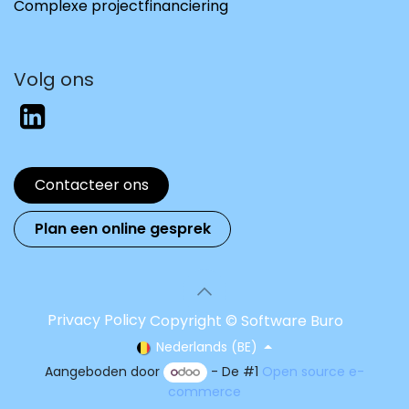
Complexe projectfinanciering
Volg ons
Contacteer ons
Plan een online gesprek
Privacy Policy
Copyright © Software Buro
Nederlands (BE)
Aangeboden door
- De #1
Open source e-
commerce