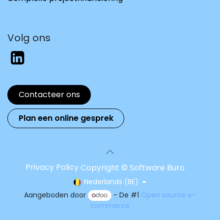
Volg ons
Contacteer ons
Plan een online gesprek
Privacy Policy
Copyright © Software Buro
Nederlands (BE)
Aangeboden door
- De #1
Open source e-
commerce