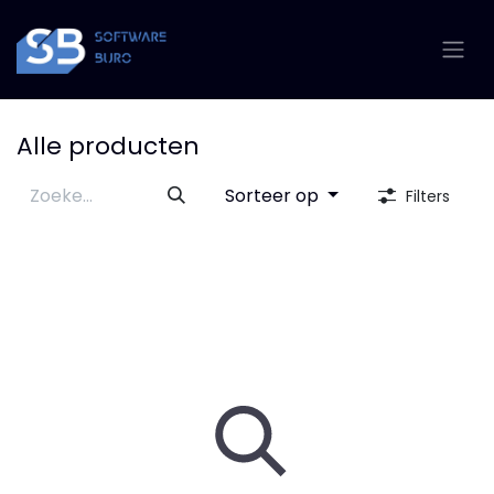
Overslaan naar inhoud
Alle producten
Sorteer op
Filters