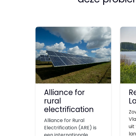
Alliance for
R
rural
L
electrification
Zo
Vl
Alliance for Rural
uit
Electrification (ARE) is
la
een internationale