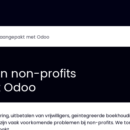
Features
Events
About us
Jobs
s aangepakt met Odoo
n non-profits
t Odoo
ing, uitbetalen van vrijwilligers, geïntegreerde boekhoud
ijn vaak voorkomende problemen bij non-profits. We t
pakt.