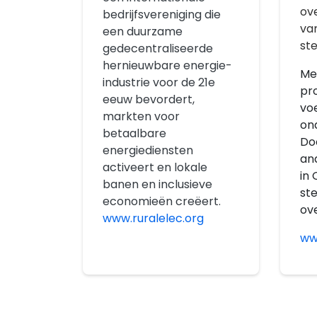
ove
bedrijfsvereniging die
va
een duurzame
ste
gedecentraliseerde
hernieuwbare energie-
Me
industrie voor de 21e
pr
eeuw bevordert,
vo
markten voor
on
betaalbare
Do
energiediensten
an
activeert en lokale
in 
banen en inclusieve
st
economieën creëert.
ove
www.ruralelec.org
ww