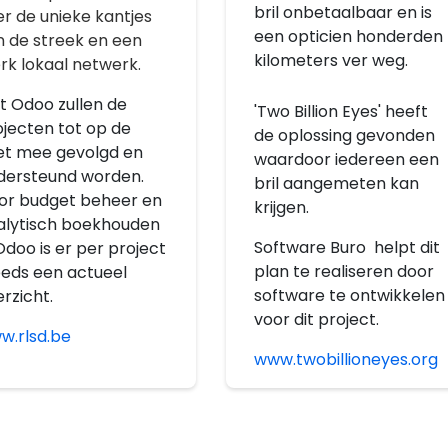
bril onbetaalbaar en is
r de unieke kantjes
een opticien honderden
n de streek en een
kilometers ver weg.
rk lokaal netwerk.
t Odoo zullen de
'Two Billion Eyes' heeft
ojecten tot op de
de oplossing gevonden
et mee gevolgd en
waardoor iedereen een
dersteund worden.
bril aangemeten kan
or budget beheer en
krijgen.
alytisch boekhouden
Software Buro helpt dit
Odoo is er per project
plan te realiseren door
eeds een actueel
software te ontwikkelen
rzicht.
voor dit project.
w.rlsd.be
www.twobillioneyes.org