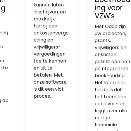
kunnen laten
ing voor
ng
inschrijven, en
VZW's
makkelijk
hierbij een
Met Odoo zijn
ring
onkostenvergo
uw projecten,
eding en
grants,
de
vrijwilligers-
vrijwilligers en
vergoedingen
onkosten
en
toe te kennen
gelinkt aan een
p te
en uit te
geïntegreerde
betalen. Met
boekhouding.
onze software
Het voordeel
is dit een vlot
hierbij is dat
proces.
het team dan
g op
een overzicht
krijgt over alle
nodige
financiële