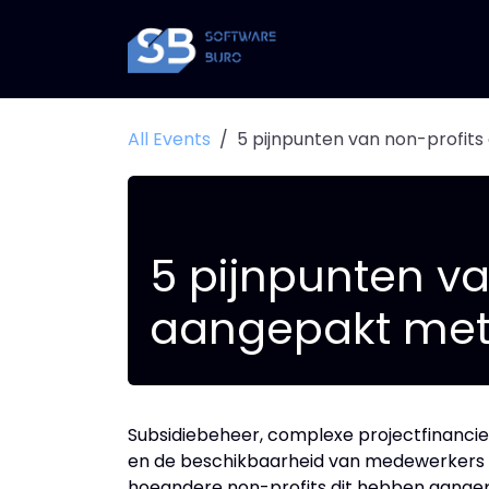
Skip to Content
All Events
5 pijnpunten van non-profit
5 pijnpunten va
aangepakt me
Subsidiebeheer, complexe projectfinancier
en de beschikbaarheid van medewerkers z
hoeandere non-profits dit hebben aange