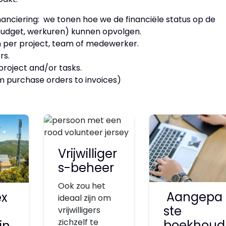
anciering: we tonen hoe we de financiële status op de
 budget, werkuren) kunnen opvolgen.
ten per project, team of medewerker.
ers.
project and/or tasks.
rom purchase orders to invoices)
Vrijwilliger
s-beheer
Ook zou het
Aangepa
x
ideaal zijn om
ste
vrijwilligers
zichzelf te
boekhoud
in