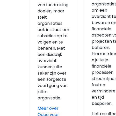
organisatie
van fundraising
om een
doelen, maar
overzicht t
stelt
bewaren en
organisaties
financiële
ook in staat om
aspecten v
subsidies op te
projecten t
volgen en te
beheren.
beheren. Met
Hiermee ku
een duidelijk
n jullie je
overzicht
financiële
kunnen jullie
processen
zeker zijn over
stroomlijnen
een zorgeloze
fouten
voortgang van
vermindere
jullie
en tijd
organisatie.
besparen.
Meer over
Het resulta
Odoo voor