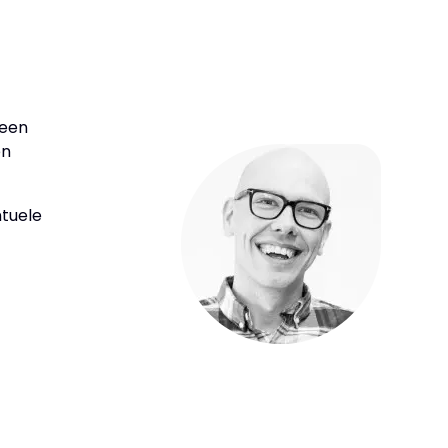
 een
en
ntuele