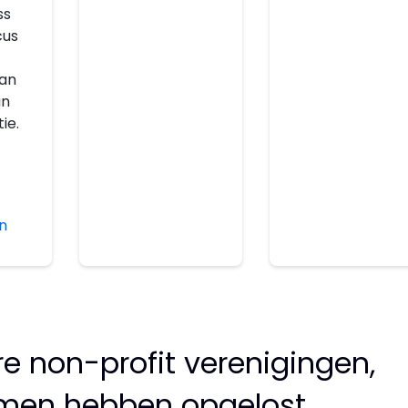
ss
cus
van
an
ie.
n
e non-profit verenigingen,
emen hebben opgelost