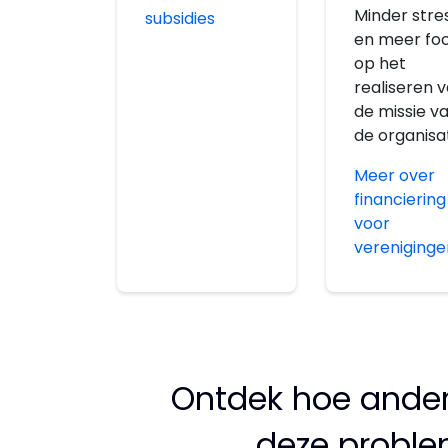
Minder stre
subsidies
en meer fo
op het
realiseren 
de missie v
de organisat
Meer over
financiering
voor
vereniginge
Ontdek hoe ander
deze probl