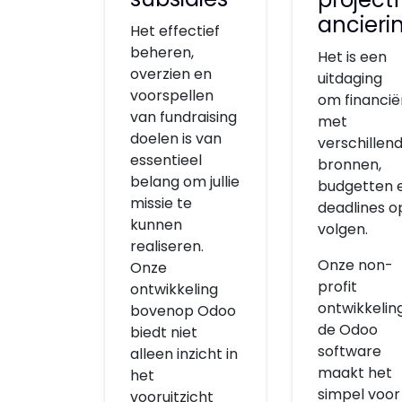
ancieri
Het effectief
beheren,
Het is een
overzien en
uitdaging
voorspellen
om financië
van fundraising
met
doelen is van
verschillen
essentieel
bronnen,
belang om jullie
budgetten 
missie te
deadlines o
kunnen
volgen.
realiseren.
Onze non-
Onze
profit
ontwikkeling
ontwikkelin
bovenop Odoo
de Odoo
biedt niet
software
alleen inzicht in
maakt het
het
simpel voor
vooruitzicht