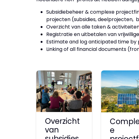
Subsidiebeheer & complexe projectfin
projecten (subsidies, deelprojecten,
Overzicht van alle taken & activitei
Registratie en uitbetalen van vrijwillig
Estimate and log anticipated time by 
Linking of all financial documents (f
Overzicht
Comple
van
e
subsidies
projectf