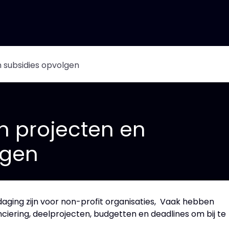
Features
Events
About us
Jobs
n subsidies opvolgen
n projecten en
lgen
aging zijn voor non-profit organisaties, Vaak hebben
ciering, deelprojecten, budgetten en deadlines om bij te