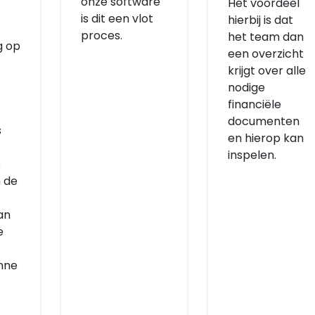
onze software
Het voordeel
is dit een vlot
hierbij is dat
proces.
het team dan
g op
een overzicht
krijgt over alle
nodige
financiële
documenten
s
en hierop kan
inspelen.
e
 de
an
e
nne