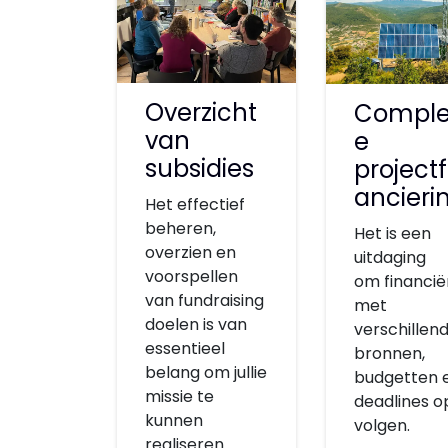
Overzicht
Comple
van
e
subsidies
projectf
ancieri
Het effectief
beheren,
Het is een
overzien en
uitdaging
voorspellen
om financië
van fundraising
met
doelen is van
verschillen
essentieel
bronnen,
belang om jullie
budgetten 
missie te
deadlines o
kunnen
volgen.
realiseren.