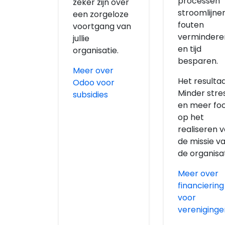
processen
zeker zijn over
stroomlijnen
een zorgeloze
fouten
voortgang van
vermindere
jullie
en tijd
organisatie.
besparen.
Meer over
Het resulta
Odoo voor
Minder stre
subsidies
en meer fo
op het
realiseren 
de missie v
de organisat
Meer over
financiering
voor
vereniginge