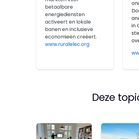
on
betaalbare
Do
energiediensten
an
activeert en lokale
in 
banen en inclusieve
st
economieën creëert.
ove
www.ruralelec.org
ww
Deze top