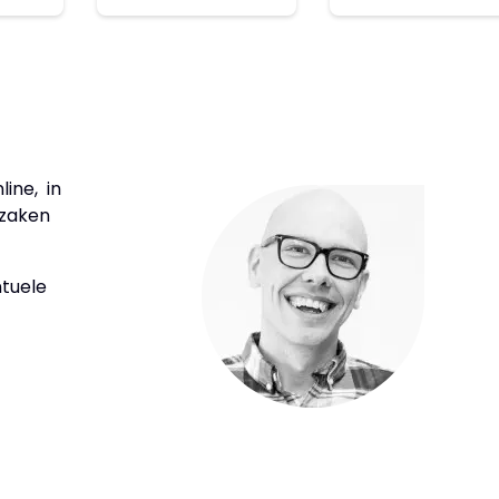
ine, in
 zaken
ntuele