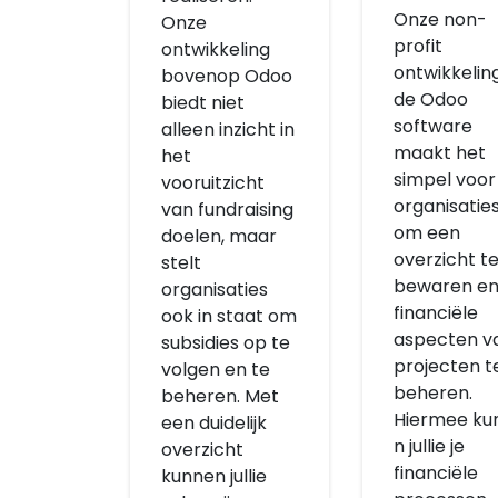
Onze non-
Onze
profit
ontwikkeling
ontwikkelin
bovenop Odoo
de Odoo
biedt niet
software
alleen inzicht in
maakt het
het
simpel voor
vooruitzicht
organisatie
van fundraising
om een
doelen, maar
overzicht t
stelt
bewaren en
organisaties
financiële
ook in staat om
aspecten v
subsidies op te
projecten t
volgen en te
beheren.
beheren. Met
Hiermee ku
een duidelijk
n jullie je
overzicht
financiële
kunnen jullie