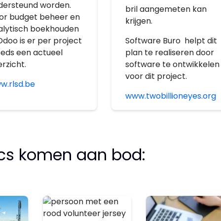
dersteund worden.
bril aangemeten kan
or budget beheer en
krijgen.
alytisch boekhouden
Software Buro helpt dit
Odoo is er per project
plan te realiseren door
eeds een actueel
software te ontwikkelen
rzicht.
voor dit project.
w.rlsd.be
www.twobillioneyes.org
ics komen aan bod: