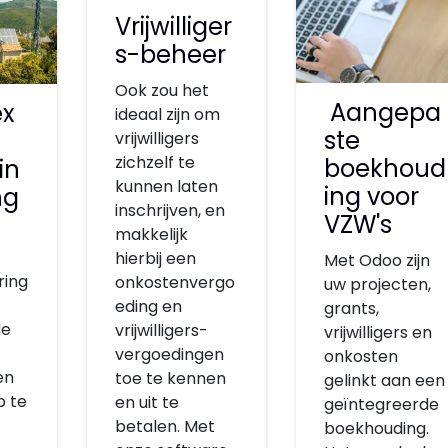
Vrijwilliger
s-beheer
Ook zou het
Aangepa
x
ideaal zijn om
ste
vrijwilligers
zichzelf te
boekhoud
in
kunnen laten
ing voor
ng
inschrijven, en
VZW's
makkelijk
hierbij een
Met Odoo zijn
ring
onkostenvergo
uw projecten,
eding en
grants,
de
vrijwilligers-
vrijwilligers en
vergoedingen
onkosten
en
toe te kennen
gelinkt aan een
p te
en uit te
geïntegreerde
betalen. Met
boekhouding.