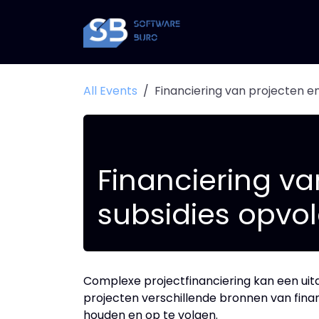
Skip to Content
All Events
Financiering van projecten e
Financiering va
subsidies opvo
Complexe projectfinanciering kan een uitd
projecten verschillende bronnen van finan
houden en op te volgen.