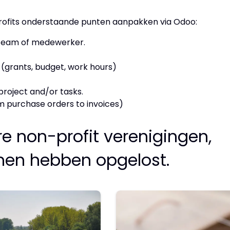
rofits onderstaande punten aanpakken via Odoo:
, team of medewerker.
s (grants, budget, work hours)
project and/or tasks.
om purchase orders to invoices)
e non-profit verenigingen,
men hebben opgelost.