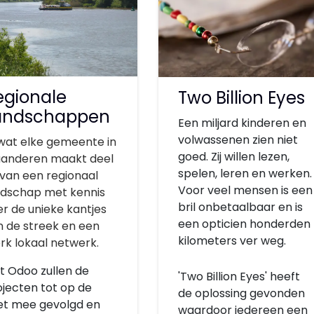
egionale
Two Billion Eyes
andschappen
Een miljard kinderen en
volwassenen zien niet
wat elke gemeente in
goed. Zij willen lezen,
aanderen maakt deel
spelen, leren en werken.
 van een regionaal
Voor veel mensen is een
ndschap met kennis
bril onbetaalbaar en is
r de unieke kantjes
een opticien honderden
n de streek en een
kilometers ver weg.
rk lokaal netwerk.
t Odoo zullen de
'Two Billion Eyes' heeft
ojecten tot op de
de oplossing gevonden
et mee gevolgd en
waardoor iedereen een