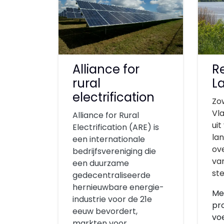
Alliance for
R
rural
L
electrification
Zo
Vl
Alliance for Rural
uit
Electrification (ARE) is
la
een internationale
ove
bedrijfsvereniging die
va
een duurzame
ste
gedecentraliseerde
hernieuwbare energie-
Me
industrie voor de 21e
pr
eeuw bevordert,
vo
markten voor