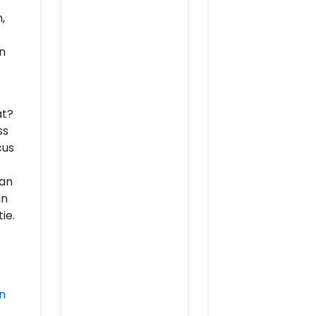
,
n
at?
ss
cus
van
an
ie.
n