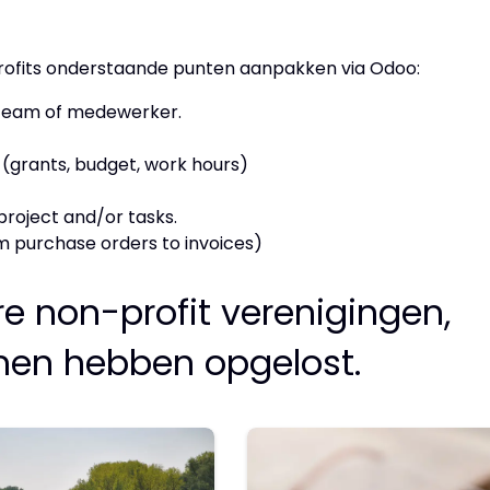
rofits onderstaande punten aanpakken via Odoo:
, team of medewerker.
s (grants, budget, work hours)
project and/or tasks.
om purchase orders to invoices)
e non-profit verenigingen,
men hebben opgelost.