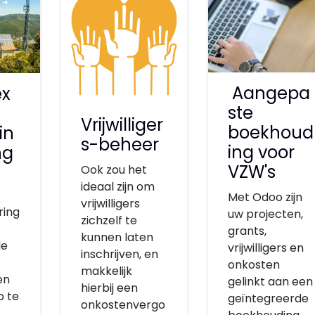
Aangepa
x
ste
Vrijwilliger
boekhoud
in
s-beheer
ing voor
ng
VZW's
Ook zou het
ideaal zijn om
Met Odoo zijn
vrijwilligers
ring
uw projecten,
zichzelf te
grants,
kunnen laten
de
vrijwilligers en
inschrijven, en
onkosten
makkelijk
en
gelinkt aan een
hierbij een
p te
geïntegreerde
onkostenvergo