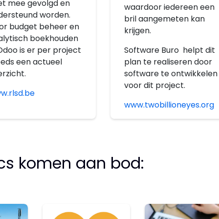
et mee gevolgd en
waardoor iedereen een
dersteund worden.
bril aangemeten kan
or budget beheer en
krijgen.
alytisch boekhouden
Software Buro helpt dit
Odoo is er per project
plan te realiseren door
eeds een actueel
software te ontwikkelen
rzicht.
voor dit project.
w.rlsd.be
www.twobillioneyes.org
ics komen aan bod: