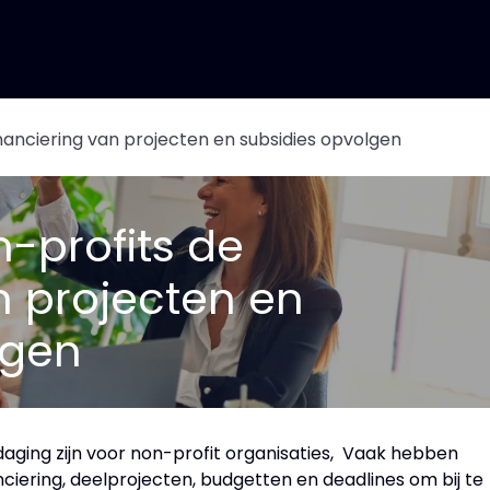
Features
Events
About us
Jobs
nanciering van projecten en subsidies opvolgen
-profits de
n projecten en
lgen
aging zijn voor non-profit organisaties, Vaak hebben
ciering, deelprojecten, budgetten en deadlines om bij te