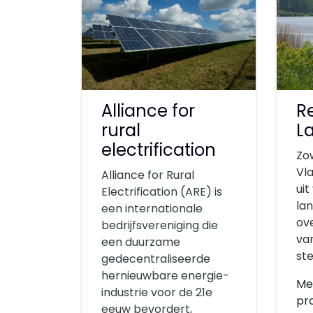
Alliance for
R
rural
L
electrification
Zo
Vl
Alliance for Rural
uit
Electrification (ARE) is
la
een internationale
ove
bedrijfsvereniging die
va
een duurzame
ste
gedecentraliseerde
hernieuwbare energie-
Me
industrie voor de 21e
pr
eeuw bevordert,