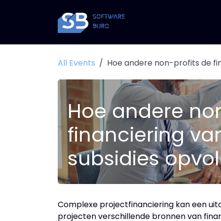
Skip to Content
All Events
Hoe andere non-profits de fi
Hoe andere non
financiering va
subsidies opvo
Complexe projectfinanciering kan een uitd
projecten verschillende bronnen van finan