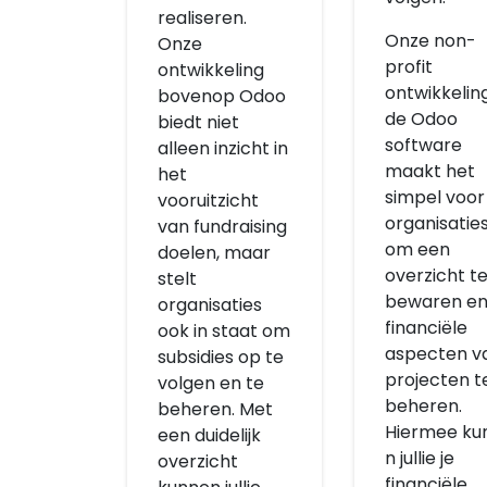
realiseren.
Onze non-
Onze
profit
ontwikkeling
ontwikkelin
bovenop Odoo
de Odoo
biedt niet
software
alleen inzicht in
maakt het
het
simpel voor
vooruitzicht
organisatie
van fundraising
om een
doelen, maar
overzicht t
stelt
bewaren en
organisaties
financiële
ook in staat om
aspecten v
subsidies op te
projecten t
volgen en te
beheren.
beheren. Met
Hiermee ku
een duidelijk
n jullie je
overzicht
financiële