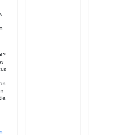
,
n
at?
ss
cus
van
an
ie.
n