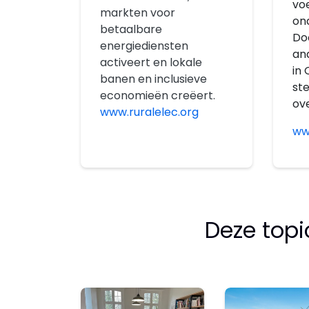
vo
markten voor
on
betaalbare
Do
energiediensten
an
activeert en lokale
in 
banen en inclusieve
st
economieën creëert.
ove
www.ruralelec.org
ww
Deze top