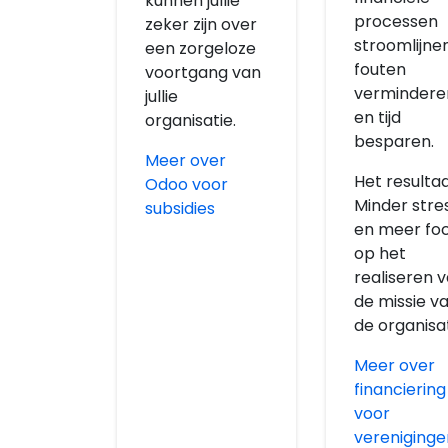
kunnen jullie
processen
zeker zijn over
stroomlijnen
een zorgeloze
fouten
voortgang van
vermindere
jullie
en tijd
organisatie.
besparen.
Meer over
Het resulta
Odoo voor
Minder stre
subsidies
en meer fo
op het
realiseren 
de missie v
de organisat
Meer over
financiering
voor
vereniginge