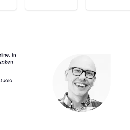
ine, in
 zaken
ntuele