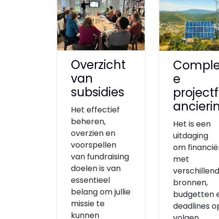
Overzicht
Comple
van
e
subsidies
projectf
ancieri
Het effectief
beheren,
Het is een
overzien en
uitdaging
voorspellen
om financië
van fundraising
met
doelen is van
verschillen
essentieel
bronnen,
belang om jullie
budgetten 
missie te
deadlines o
kunnen
volgen.