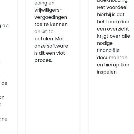
boekhouding.
eding en
Het voordeel
vrijwilligers-
hierbij is dat
vergoedingen
het team dan
toe te kennen
g op
een overzicht
en uit te
krijgt over alle
betalen. Met
nodige
onze software
financiële
is dit een vlot
documenten
proces.
s
en hierop kan
inspelen.
e
 de
an
e
nne